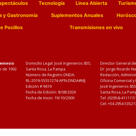
spectáculos
Tecnología
Linea Abierta
Turism
a y Gastronomía
Suplementos Anuales
Horósc
e Pocillos
Transmisiones en vivo
Nemesio
Domicilio Legal: José Ingenieros 855,
Director General d
o de 1992
Santa Rosa, La Pampa.
Dr. Jorge Ricardo 
Número de Registro DNDA:
Redacción, Administ
RL-2019-55551274-APN-DNDA#MJ
Oficina Comercial y
Edición #
9419
José Ingenieros 855
Fecha de Edición:
8/08/2026
Santa Rosa, La Pamp
Fecha de Inicio: 19/10/2000
Tel: (02954) 411117
Cel: +54 2954 53521