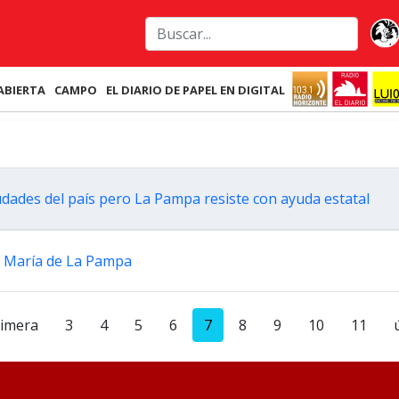
ABIERTA
CAMPO
EL DIARIO DE PAPEL EN DIGITAL
iudades del país pero La Pampa resiste con ayuda estatal
a María de La Pampa
rimera
3
4
5
6
7
8
9
10
11