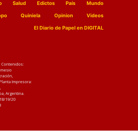
o
Salud
Edictos
País
Mundo
opo
Quiniela
Opinion
Videos
El Diario de Papel en DIGITAL
e Contenidos:
Nemesio
ración,
 Planta Impresora:
,
a, Argentina.
/18/19/20
3