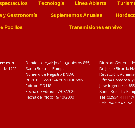
spectáculos
Tecnología
Linea Abierta
Turism
a y Gastronomía
Suplementos Anuales
Horósc
e Pocillos
Transmisiones en vivo
Nemesio
Domicilio Legal: José Ingenieros 855,
Director General d
o de 1992
Santa Rosa, La Pampa.
Dr. Jorge Ricardo 
Número de Registro DNDA:
Redacción, Administ
RL-2019-55551274-APN-DNDA#MJ
Oficina Comercial y
Edición #
9418
José Ingenieros 855
Fecha de Edición:
7/08/2026
Santa Rosa, La Pamp
Fecha de Inicio: 19/10/2000
Tel: (02954) 411117
Cel: +54 2954 53521