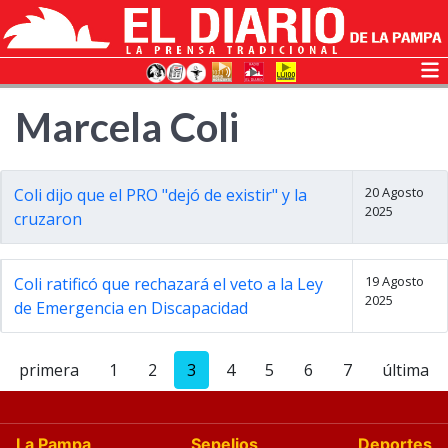
Marcela Coli
20 Agosto
Coli dijo que el PRO "dejó de existir" y la
2025
cruzaron
19 Agosto
Coli ratificó que rechazará el veto a la Ley
2025
de Emergencia en Discapacidad
primera
1
2
3
4
5
6
7
última
La Pampa
Sepelios
Deportes