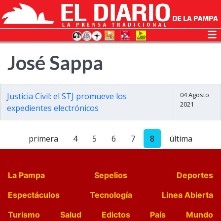
José Sappa
04 Agosto
Justicia Civil: el STJ promueve los
2021
expedientes electrónicos
primera
4
5
6
7
8
última
La Pampa
Sepelios
Deportes
Espectáculos
Tecnología
Linea Abierta
Turismo
Salud
Edictos
País
Mundo