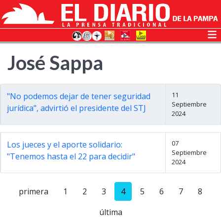
José Sappa
11
"No podemos dejar de tener seguridad
Septiembre
jurídica", advirtió el presidente del STJ
2024
07
Los jueces y el aporte solidario:
Septiembre
"Tenemos hasta el 22 para decidir"
2024
primera
1
2
3
4
5
6
7
8
última