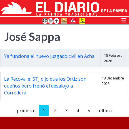
José Sappa
18 Febrero
Ya funciona el nuevo juzgado civil en Acha
2026
18 Diciembre
La Recova: el STJ dijo que los Ortiz son
2025
dueños pero frenó el desalojo a
Corredera
primera
1
2
3
4
5
última