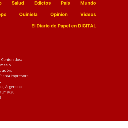
o
Salud
Edictos
País
Mundo
opo
Quiniela
Opinion
Videos
El Diario de Papel en DIGITAL
e Contenidos:
Nemesio
ración,
 Planta Impresora:
,
a, Argentina.
/18/19/20
3