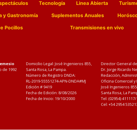
spectáculos
Tecnología
Linea Abierta
Turism
a y Gastronomía
Suplementos Anuales
Horósc
e Pocillos
Transmisiones en vivo
Nemesio
Domicilio Legal: José Ingenieros 855,
Director General d
o de 1992
Santa Rosa, La Pampa.
Dr. Jorge Ricardo 
Número de Registro DNDA:
Redacción, Administ
RL-2019-55551274-APN-DNDA#MJ
Oficina Comercial y
Edición #
9419
José Ingenieros 855
Fecha de Edición:
8/08/2026
Santa Rosa, La Pamp
Fecha de Inicio: 19/10/2000
Tel: (02954) 411117
Cel: +54 2954 53521