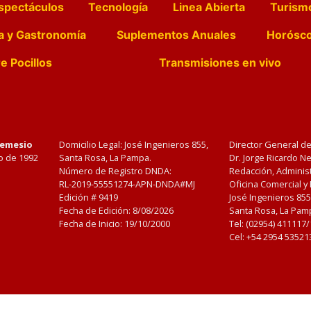
spectáculos
Tecnología
Linea Abierta
Turism
a y Gastronomía
Suplementos Anuales
Horósc
e Pocillos
Transmisiones en vivo
Nemesio
Domicilio Legal: José Ingenieros 855,
Director General d
o de 1992
Santa Rosa, La Pampa.
Dr. Jorge Ricardo 
Número de Registro DNDA:
Redacción, Administ
RL-2019-55551274-APN-DNDA#MJ
Oficina Comercial y
Edición #
9419
José Ingenieros 855
Fecha de Edición:
8/08/2026
Santa Rosa, La Pamp
Fecha de Inicio: 19/10/2000
Tel: (02954) 411117
Cel: +54 2954 53521