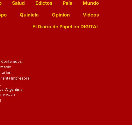
o
Salud
Edictos
País
Mundo
opo
Quiniela
Opinion
Videos
El Diario de Papel en DIGITAL
e Contenidos:
Nemesio
ración,
 Planta Impresora:
,
a, Argentina.
/18/19/20
3