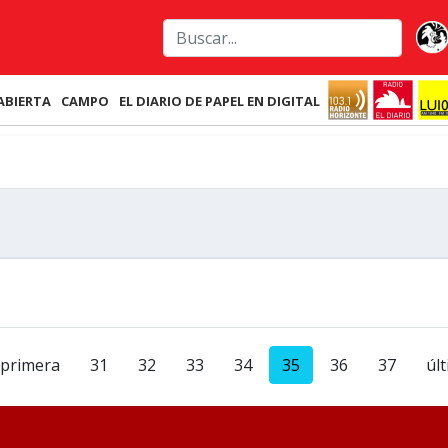
ABIERTA
CAMPO
EL DIARIO DE PAPEL EN DIGITAL
primera
31
32
33
34
35
36
37
úl