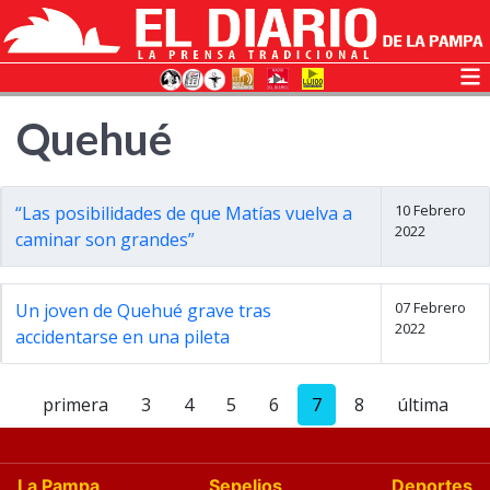
Quehué
10 Febrero
“Las posibilidades de que Matías vuelva a
2022
caminar son grandes”
07 Febrero
Un joven de Quehué grave tras
2022
accidentarse en una pileta
primera
3
4
5
6
7
8
última
La Pampa
Sepelios
Deportes