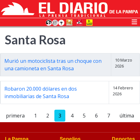
Santa Rosa
10 Marzo
Murió un motociclista tras un choque con
2026
una camioneta en Santa Rosa
14 Febrero
Robaron 20.000 dólares en dos
2026
inmobiliarias de Santa Rosa
primera
1
2
3
4
5
6
7
última
La Pampa
Sepelios
Deportes