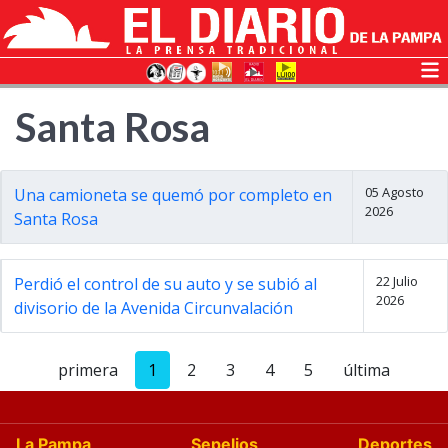
Santa Rosa
05 Agosto
Una camioneta se quemó por completo en
2026
Santa Rosa
22 Julio
Perdió el control de su auto y se subió al
2026
divisorio de la Avenida Circunvalación
primera
1
2
3
4
5
última
La Pampa
Sepelios
Deportes