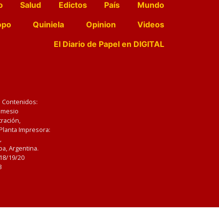
o
Salud
Edictos
País
Mundo
opo
Quiniela
Opinion
Videos
El Diario de Papel en DIGITAL
e Contenidos:
Nemesio
ración,
 Planta Impresora:
,
a, Argentina.
/18/19/20
3