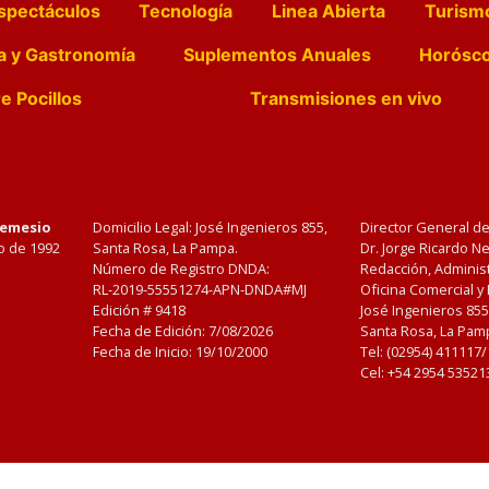
spectáculos
Tecnología
Linea Abierta
Turism
a y Gastronomía
Suplementos Anuales
Horósc
e Pocillos
Transmisiones en vivo
Nemesio
Domicilio Legal: José Ingenieros 855,
Director General d
o de 1992
Santa Rosa, La Pampa.
Dr. Jorge Ricardo 
Número de Registro DNDA:
Redacción, Administ
RL-2019-55551274-APN-DNDA#MJ
Oficina Comercial y
Edición #
9418
José Ingenieros 855
Fecha de Edición:
7/08/2026
Santa Rosa, La Pamp
Fecha de Inicio: 19/10/2000
Tel: (02954) 411117
Cel: +54 2954 53521