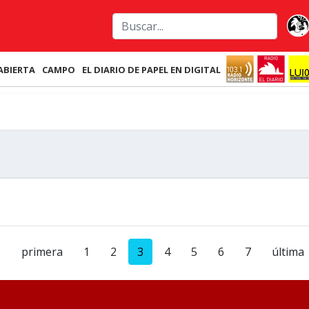
ABIERTA
CAMPO
EL DIARIO DE PAPEL EN DIGITAL
primera
1
2
3
4
5
6
7
última