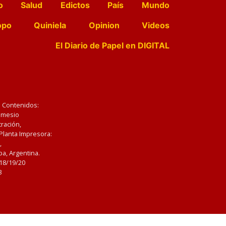
o
Salud
Edictos
País
Mundo
opo
Quiniela
Opinion
Videos
El Diario de Papel en DIGITAL
e Contenidos:
Nemesio
ración,
 Planta Impresora:
,
a, Argentina.
/18/19/20
3