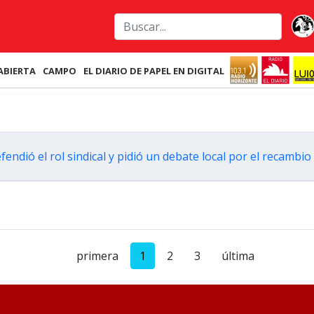
ABIERTA
CAMPO
EL DIARIO DE PAPEL EN DIGITAL
dió el rol sindical y pidió un debate local por el recambio
primera
1
2
3
última