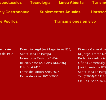
spectáculos
Tecnología
Linea Abierta
Turism
a y Gastronomía
Suplementos Anuales
Horósc
e Pocillos
Transmisiones en vivo
Nemesio
Domicilio Legal: José Ingenieros 855,
Director General d
o de 1992
Santa Rosa, La Pampa.
Dr. Jorge Ricardo 
Número de Registro DNDA:
Redacción, Administ
RL-2019-55551274-APN-DNDA#MJ
Oficina Comercial y
Edición #
9416
José Ingenieros 855
Fecha de Edición:
5/08/2026
Santa Rosa, La Pamp
Fecha de Inicio: 19/10/2000
Tel: (02954) 411117
Cel: +54 2954 53521