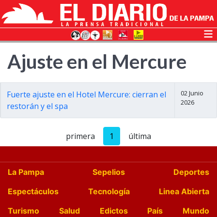
Ajuste en el Mercure
02 Junio
Fuerte ajuste en el Hotel Mercure: cierran el
2026
restorán y el spa
primera
1
última
La Pampa
Sepelios
Deportes
Espectáculos
Tecnología
Linea Abierta
Turismo
Salud
Edictos
País
Mundo