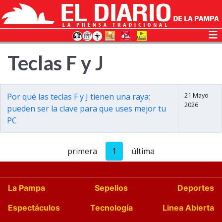
Teclas F y J
21 Mayo
Por qué las teclas F y J tienen una raya:
2026
pueden ser la clave para que uses mejor tu
PC
primera
1
última
La Pampa
Sepelios
Deportes
Espectáculos
Tecnología
Linea Abierta