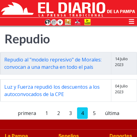
Repudio
14 Julio
Repudio al "modelo represivo" de Morales:
2023
convocan a una marcha en todo el país
04 Julio
Luz y Fuerza repudió los descuentos a los
2023
autoconvocados de la CPE
primera
1
2
3
4
5
última
La Pampa
Sepelios
Deportes