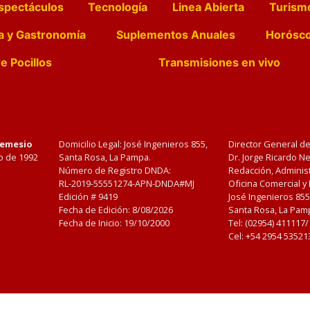
spectáculos
Tecnología
Linea Abierta
Turism
a y Gastronomía
Suplementos Anuales
Horósc
e Pocillos
Transmisiones en vivo
Nemesio
Domicilio Legal: José Ingenieros 855,
Director General d
o de 1992
Santa Rosa, La Pampa.
Dr. Jorge Ricardo 
Número de Registro DNDA:
Redacción, Administ
RL-2019-55551274-APN-DNDA#MJ
Oficina Comercial y
Edición #
9419
José Ingenieros 855
Fecha de Edición:
8/08/2026
Santa Rosa, La Pamp
Fecha de Inicio: 19/10/2000
Tel: (02954) 411117
Cel: +54 2954 53521