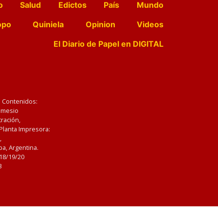
o
Salud
Edictos
País
Mundo
opo
Quiniela
Opinion
Videos
El Diario de Papel en DIGITAL
e Contenidos:
Nemesio
ración,
 Planta Impresora:
,
a, Argentina.
/18/19/20
3