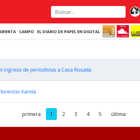
ABIERTA
CAMPO
EL DIARIO DE PAPEL EN DIGITAL
el ingreso de periodistas a Casa Rosada
Florencio Varela
primera
1
2
3
4
5
última