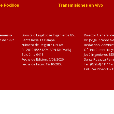
e Pocillos
Transmisiones en vivo
Nemesio
Domicilio Legal: José Ingenieros 855,
Director General d
o de 1992
Santa Rosa, La Pampa.
Dr. Jorge Ricardo 
Número de Registro DNDA:
Redacción, Administ
RL-2019-55551274-APN-DNDA#MJ
Oficina Comercial y
Edición #
9418
José Ingenieros 855
Fecha de Edición:
7/08/2026
Santa Rosa, La Pamp
Fecha de Inicio: 19/10/2000
Tel: (02954) 411117
Cel: +54 2954 53521