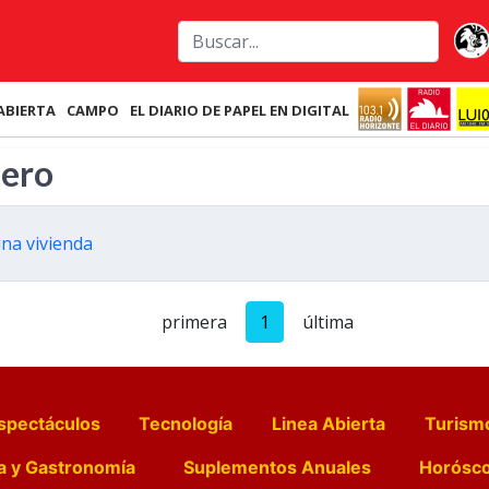
ABIERTA
CAMPO
EL DIARIO DE PAPEL EN DIGITAL
dero
na vivienda
primera
1
última
spectáculos
Tecnología
Linea Abierta
Turism
a y Gastronomía
Suplementos Anuales
Horósc