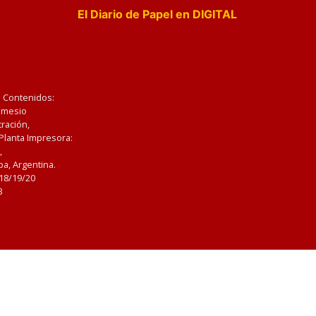
El Diario de Papel en DIGITAL
e Contenidos:
Nemesio
ración,
 Planta Impresora:
,
a, Argentina.
/18/19/20
3