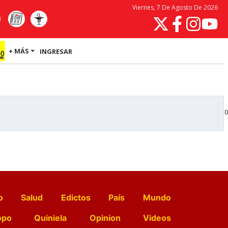
Viernes, 7 De Agosto De 2026
+ MÁS
INGRESAR
0
o
Salud
Edictos
País
Mundo
opo
Quiniela
Opinion
Videos