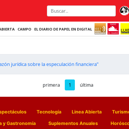
ABIERTA
CAMPO
EL DIARIO DE PAPEL EN DIGITAL
razón jurídica sobre la especulación financiera"
primera
1
última
spectáculos
Tecnología
Linea Abierta
Turism
a y Gastronomía
Suplementos Anuales
Horósc