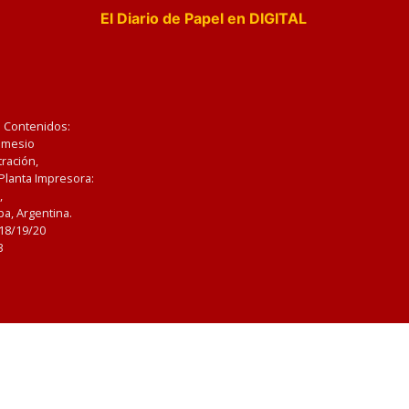
El Diario de Papel en DIGITAL
e Contenidos:
Nemesio
ración,
 Planta Impresora:
,
a, Argentina.
/18/19/20
3