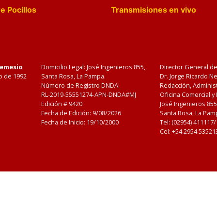
e Pocillos
Transmisiones en vivo
Nemesio
Domicilio Legal: José Ingenieros 855,
Director General d
o de 1992
Santa Rosa, La Pampa.
Dr. Jorge Ricardo 
Número de Registro DNDA:
Redacción, Administ
RL-2019-55551274-APN-DNDA#MJ
Oficina Comercial y
Edición #
9420
José Ingenieros 855
Fecha de Edición:
9/08/2026
Santa Rosa, La Pamp
Fecha de Inicio: 19/10/2000
Tel: (02954) 411117
Cel: +54 2954 53521