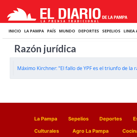
INICIO
LA PAMPA
PAÍS
MUNDO
DEPORTES
SEPELIOS
LINEA 
Razón jurídica
Máximo Kirchner: "El fallo de YPF es el triunfo de la 
La Pampa
Sepelios
Deportes
E
Culturales
Agro La Pampa
Cocin