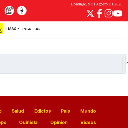
Domingo, 9 De Agosto De 2026
+ MÁS
INGRESAR
2
o
Salud
Edictos
País
Mundo
opo
Quiniela
Opinion
Videos