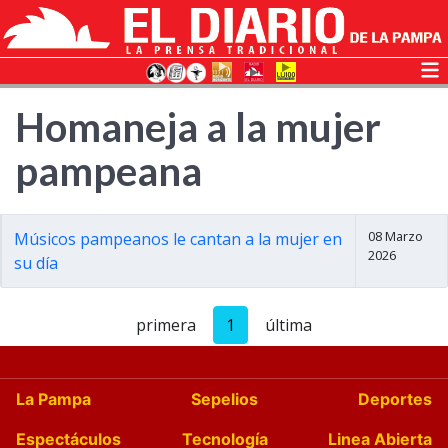
Homaneja a la mujer
pampeana
08 Marzo
Músicos pampeanos le cantan a la mujer en
2026
su día
primera
1
última
La Pampa
Sepelios
Deportes
Espectáculos
Tecnología
Linea Abierta