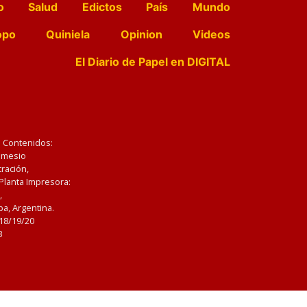
o
Salud
Edictos
País
Mundo
opo
Quiniela
Opinion
Videos
El Diario de Papel en DIGITAL
e Contenidos:
Nemesio
ración,
 Planta Impresora:
,
a, Argentina.
/18/19/20
3