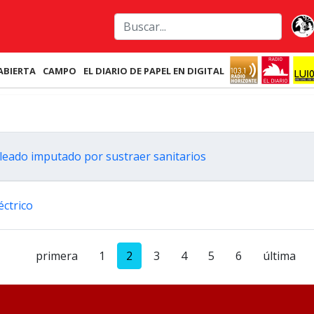
ABIERTA
CAMPO
EL DIARIO DE PAPEL EN DIGITAL
eado imputado por sustraer sanitarios
éctrico
primera
1
2
3
4
5
6
última