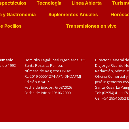
spectáculos
Tecnología
Linea Abierta
Turism
a y Gastronomía
Suplementos Anuales
Horósc
e Pocillos
Transmisiones en vivo
Nemesio
Domicilio Legal: José Ingenieros 855,
Director General d
o de 1992
Santa Rosa, La Pampa.
Dr. Jorge Ricardo 
Número de Registro DNDA:
Redacción, Administ
RL-2019-55551274-APN-DNDA#MJ
Oficina Comercial y
Edición #
9417
José Ingenieros 855
Fecha de Edición:
6/08/2026
Santa Rosa, La Pamp
Fecha de Inicio: 19/10/2000
Tel: (02954) 411117
Cel: +54 2954 53521