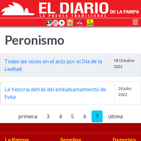
Peronismo
18 Octubre
Todas las voces en el acto por el Día de la
2022
Lealtad
26 Julio
La historia detrás del embalsamamiento de
2022
Evita
primera
3
4
5
6
7
última
La Pampa
Sepelios
Deportes