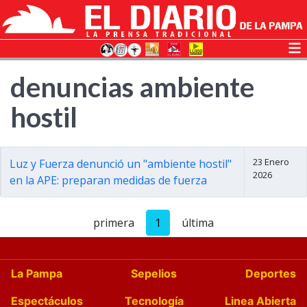
denuncias ambiente
hostil
23 Enero
Luz y Fuerza denunció un "ambiente hostil"
2026
en la APE: preparan medidas de fuerza
primera
1
última
La Pampa
Sepelios
Deportes
Espectáculos
Tecnología
Linea Abierta