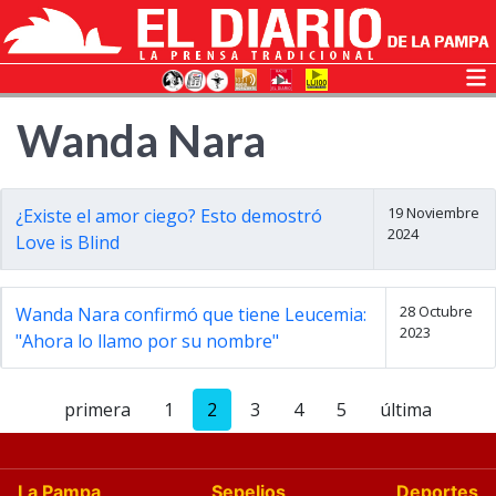
Wanda Nara
19 Noviembre
¿Existe el amor ciego? Esto demostró
2024
Love is Blind
28 Octubre
Wanda Nara confirmó que tiene Leucemia:
2023
"Ahora lo llamo por su nombre"
primera
1
2
3
4
5
última
La Pampa
Sepelios
Deportes