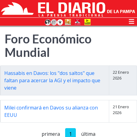
Foro Económico
Mundial
22 Enero
Hassabis en Davos: los "dos saltos" que
2026
faltan para acercar la AGI y el impacto que
viene
21 Enero
Milei confirmará en Davos su alianza con
2026
EEUU
primera
1
última