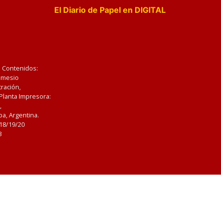
El Diario de Papel en DIGITAL
e Contenidos:
Nemesio
ración,
 Planta Impresora:
,
a, Argentina.
/18/19/20
3