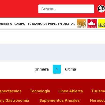
ABIERTA
CAMPO
EL DIARIO DE PAPEL EN DIGITAL
primera
1
última
spectáculos
Tecnología
Linea Abierta
Turism
a y Gastronomía
Suplementos Anuales
Horósc