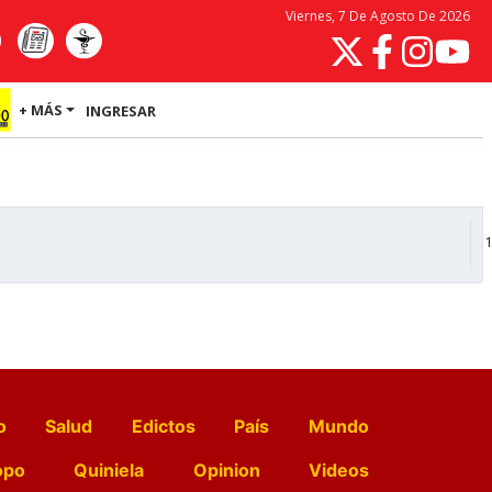
Viernes, 7 De Agosto De 2026
+ MÁS
INGRESAR
1
o
Salud
Edictos
País
Mundo
opo
Quiniela
Opinion
Videos