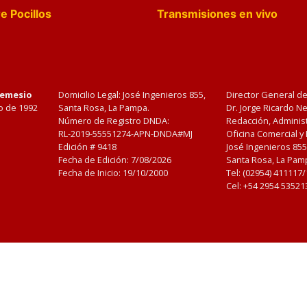
e Pocillos
Transmisiones en vivo
Nemesio
Domicilio Legal: José Ingenieros 855,
Director General d
o de 1992
Santa Rosa, La Pampa.
Dr. Jorge Ricardo 
Número de Registro DNDA:
Redacción, Administ
RL-2019-55551274-APN-DNDA#MJ
Oficina Comercial y
Edición #
9418
José Ingenieros 855
Fecha de Edición:
7/08/2026
Santa Rosa, La Pamp
Fecha de Inicio: 19/10/2000
Tel: (02954) 411117
Cel: +54 2954 53521