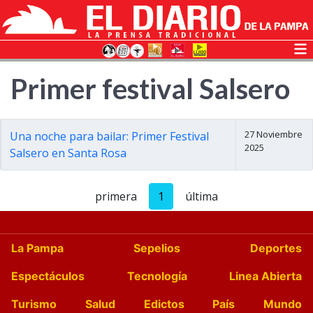
Primer festival Salsero
27 Noviembre
Una noche para bailar: Primer Festival
2025
Salsero en Santa Rosa
primera
1
última
La Pampa
Sepelios
Deportes
Espectáculos
Tecnología
Linea Abierta
Turismo
Salud
Edictos
País
Mundo