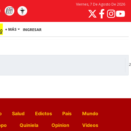
Viernes, 7 De Agosto De 2026
+ MÁS
INGRESAR
2
o
Salud
Edictos
País
Mundo
opo
Quiniela
Opinion
Videos