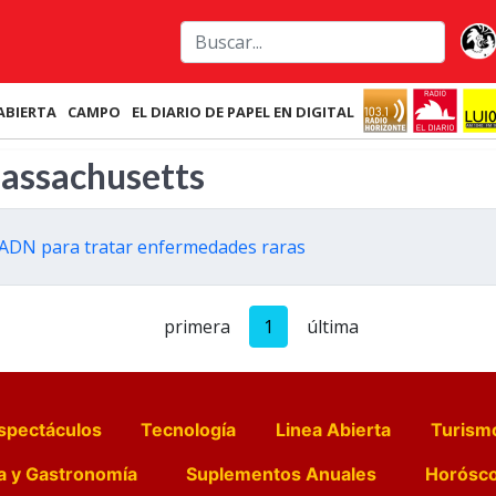
ABIERTA
CAMPO
EL DIARIO DE PAPEL EN DIGITAL
Massachusetts
l ADN para tratar enfermedades raras
primera
1
última
spectáculos
Tecnología
Linea Abierta
Turism
a y Gastronomía
Suplementos Anuales
Horósc