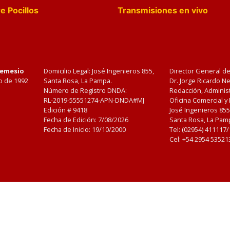
e Pocillos
Transmisiones en vivo
Nemesio
Domicilio Legal: José Ingenieros 855,
Director General d
o de 1992
Santa Rosa, La Pampa.
Dr. Jorge Ricardo 
Número de Registro DNDA:
Redacción, Administ
RL-2019-55551274-APN-DNDA#MJ
Oficina Comercial y
Edición #
9418
José Ingenieros 855
Fecha de Edición:
7/08/2026
Santa Rosa, La Pamp
Fecha de Inicio: 19/10/2000
Tel: (02954) 411117
Cel: +54 2954 53521