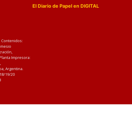
El Diario de Papel en DIGITAL
e Contenidos:
Nemesio
ración,
 Planta Impresora:
,
a, Argentina.
/18/19/20
3