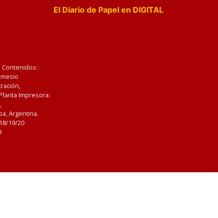
El Diario de Papel en DIGITAL
e Contenidos:
Nemesio
ración,
 Planta Impresora:
,
a, Argentina.
/18/19/20
3