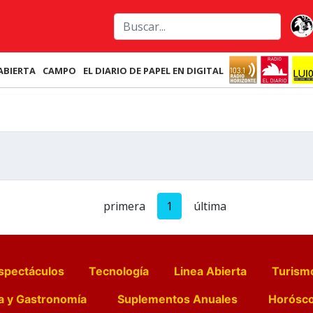
ABIERTA
CAMPO
EL DIARIO DE PAPEL EN DIGITAL
primera
1
última
spectáculos
Tecnología
Linea Abierta
Turism
a y Gastronomía
Suplementos Anuales
Horósc