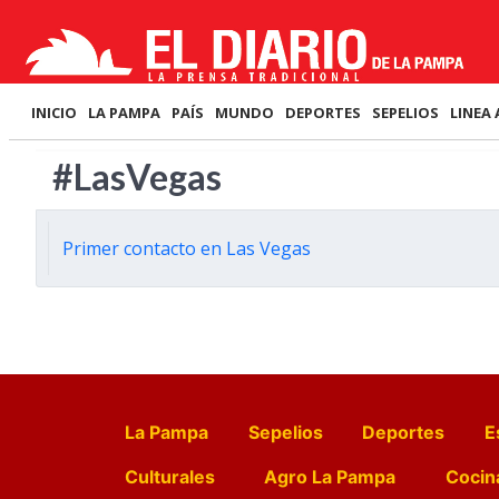
INICIO
LA PAMPA
PAÍS
MUNDO
DEPORTES
SEPELIOS
LINEA 
#LasVegas
Primer contacto en Las Vegas
La Pampa
Sepelios
Deportes
E
Culturales
Agro La Pampa
Cocin