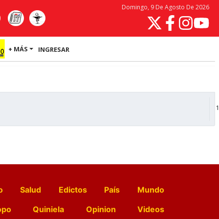
Domingo, 9 De Agosto De 2026
+ MÁS
INGRESAR
1
o
Salud
Edictos
País
Mundo
opo
Quiniela
Opinion
Videos