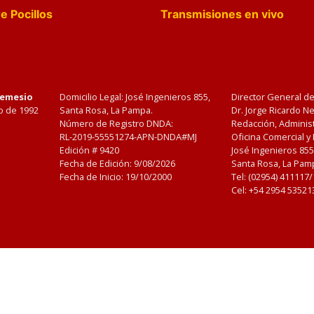
e Pocillos
Transmisiones en vivo
Nemesio
Domicilio Legal: José Ingenieros 855,
Director General d
o de 1992
Santa Rosa, La Pampa.
Dr. Jorge Ricardo 
Número de Registro DNDA:
Redacción, Administ
RL-2019-55551274-APN-DNDA#MJ
Oficina Comercial y
Edición #
9420
José Ingenieros 855
Fecha de Edición:
9/08/2026
Santa Rosa, La Pamp
Fecha de Inicio: 19/10/2000
Tel: (02954) 411117
Cel: +54 2954 53521