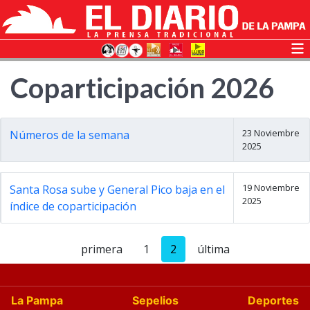
Coparticipación 2026
23 Noviembre
Números de la semana
2025
19 Noviembre
Santa Rosa sube y General Pico baja en el
2025
índice de coparticipación
primera
1
2
última
La Pampa
Sepelios
Deportes