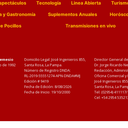
spectáculos
Tecnología
Linea Abierta
Turism
a y Gastronomía
Suplementos Anuales
Horósc
e Pocillos
Transmisiones en vivo
Nemesio
Domicilio Legal: José Ingenieros 855,
Director General d
o de 1992
Santa Rosa, La Pampa.
Dr. Jorge Ricardo 
Número de Registro DNDA:
Redacción, Administ
RL-2019-55551274-APN-DNDA#MJ
Oficina Comercial y
Edición #
9419
José Ingenieros 855
Fecha de Edición:
8/08/2026
Santa Rosa, La Pamp
Fecha de Inicio: 19/10/2000
Tel: (02954) 411117
Cel: +54 2954 53521