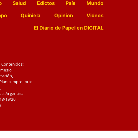
o
Salud
Edictos
País
Mundo
opo
Quiniela
Opinion
Videos
El Diario de Papel en DIGITAL
e Contenidos:
Nemesio
ración,
 Planta Impresora:
,
a, Argentina.
/18/19/20
3