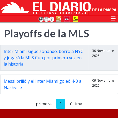
Playoffs de la MLS
30 Noviembre
Inter Miami sigue soñando: borró a NYC
2025
y jugará la MLS Cup por primera vez en
la historia
09 Noviembre
Messi brilló y el Inter Miami goleó 4-0 a
2025
Nashville
primera
1
última