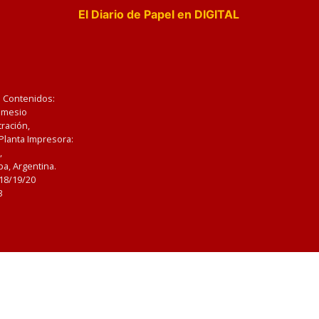
El Diario de Papel en DIGITAL
e Contenidos:
Nemesio
ración,
 Planta Impresora:
,
a, Argentina.
/18/19/20
3