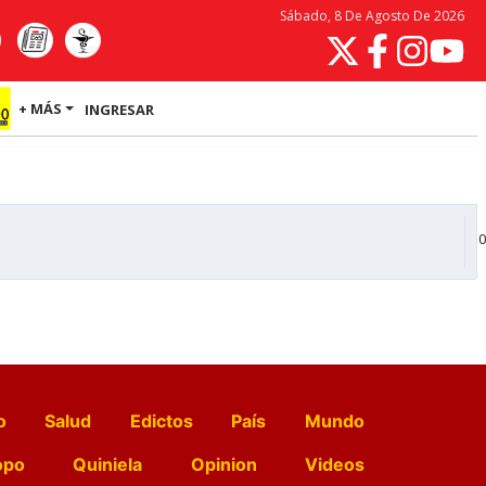
Sábado, 8 De Agosto De 2026
+ MÁS
INGRESAR
0
o
Salud
Edictos
País
Mundo
opo
Quiniela
Opinion
Videos