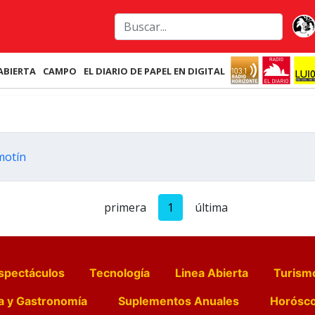
ABIERTA
CAMPO
EL DIARIO DE PAPEL EN DIGITAL
 motín
primera
1
última
spectáculos
Tecnología
Linea Abierta
Turism
a y Gastronomía
Suplementos Anuales
Horósc