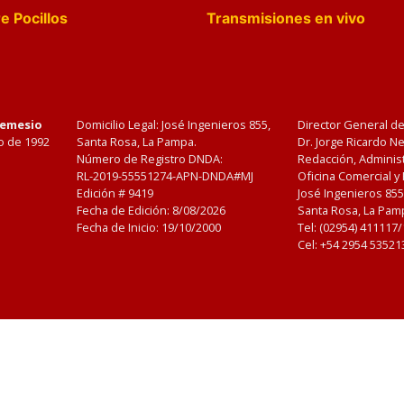
e Pocillos
Transmisiones en vivo
Nemesio
Domicilio Legal: José Ingenieros 855,
Director General d
o de 1992
Santa Rosa, La Pampa.
Dr. Jorge Ricardo 
Número de Registro DNDA:
Redacción, Administ
RL-2019-55551274-APN-DNDA#MJ
Oficina Comercial y
Edición #
9419
José Ingenieros 855
Fecha de Edición:
8/08/2026
Santa Rosa, La Pamp
Fecha de Inicio: 19/10/2000
Tel: (02954) 411117
Cel: +54 2954 53521