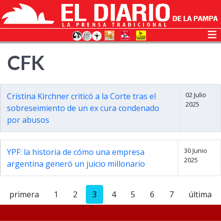
CFK
02 Julio
Cristina Kirchner criticó a la Corte tras el
2025
sobreseimiento de un ex cura condenado
por abusos
30 Junio
YPF: la historia de cómo una empresa
2025
argentina generó un juicio millonario
primera
1
2
3
4
5
6
7
última