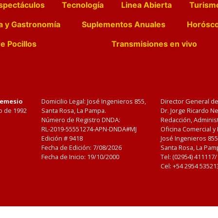
spectáculos
Tecnología
Linea Abierta
Turism
a y Gastronomía
Suplementos Anuales
Horósc
e Pocillos
Transmisiones en vivo
Nemesio
Domicilio Legal: José Ingenieros 855,
Director General d
o de 1992
Santa Rosa, La Pampa.
Dr. Jorge Ricardo 
Número de Registro DNDA:
Redacción, Administ
RL-2019-55551274-APN-DNDA#MJ
Oficina Comercial y
Edición #
9418
José Ingenieros 855
Fecha de Edición:
7/08/2026
Santa Rosa, La Pamp
Fecha de Inicio: 19/10/2000
Tel: (02954) 411117
Cel: +54 2954 53521