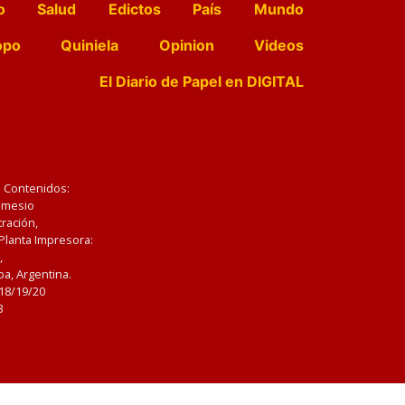
o
Salud
Edictos
País
Mundo
opo
Quiniela
Opinion
Videos
El Diario de Papel en DIGITAL
e Contenidos:
Nemesio
ración,
 Planta Impresora:
,
a, Argentina.
/18/19/20
3