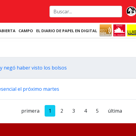
ABIERTA
CAMPO
EL DIARIO DE PAPEL EN DIGITAL
o y negó haber visto los bolsos
esencial el próximo martes
primera
1
2
3
4
5
última