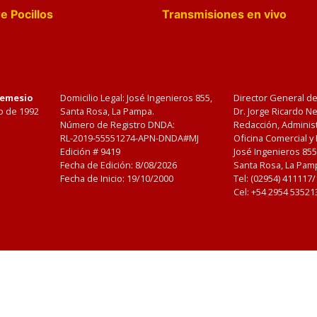
e Pocillos
Transmisiones en vivo
Nemesio
Domicilio Legal: José Ingenieros 855,
Director General d
o de 1992
Santa Rosa, La Pampa.
Dr. Jorge Ricardo 
Número de Registro DNDA:
Redacción, Administ
RL-2019-55551274-APN-DNDA#MJ
Oficina Comercial y
Edición #
9419
José Ingenieros 855
Fecha de Edición:
8/08/2026
Santa Rosa, La Pamp
Fecha de Inicio: 19/10/2000
Tel: (02954) 411117
Cel: +54 2954 53521