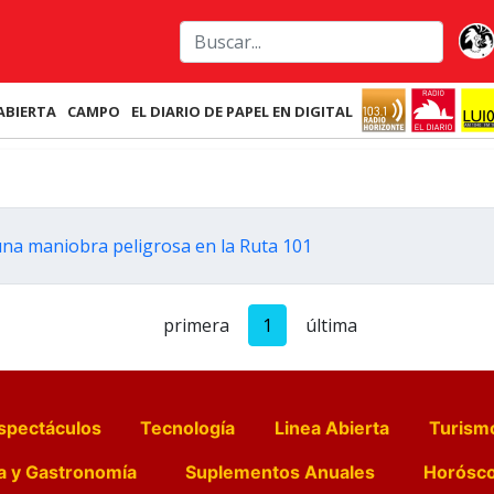
ABIERTA
CAMPO
EL DIARIO DE PAPEL EN DIGITAL
una maniobra peligrosa en la Ruta 101
primera
1
última
spectáculos
Tecnología
Linea Abierta
Turism
a y Gastronomía
Suplementos Anuales
Horósc