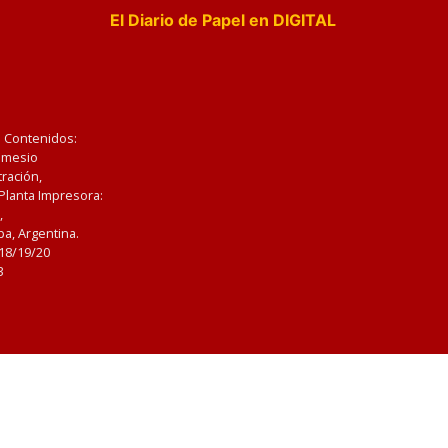
El Diario de Papel en DIGITAL
e Contenidos:
Nemesio
ración,
 Planta Impresora:
,
a, Argentina.
/18/19/20
3