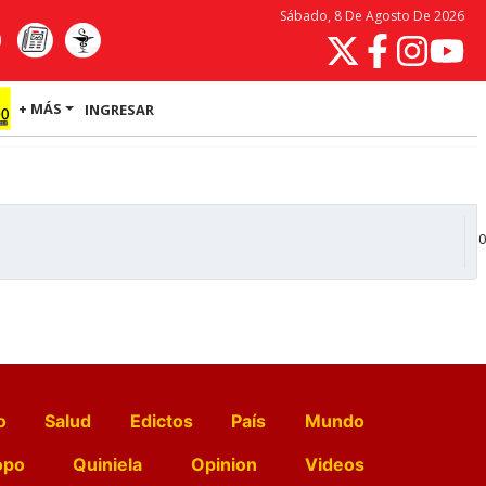
Sábado, 8 De Agosto De 2026
+ MÁS
INGRESAR
0
o
Salud
Edictos
País
Mundo
opo
Quiniela
Opinion
Videos