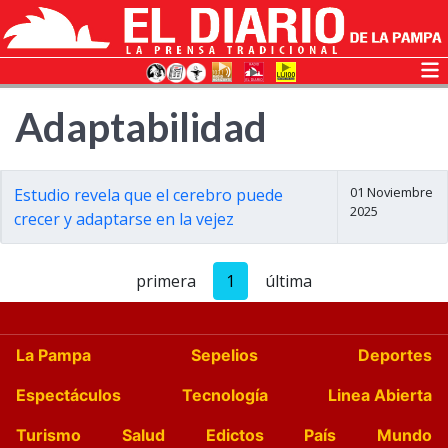
Adaptabilidad
01 Noviembre
Estudio revela que el cerebro puede
2025
crecer y adaptarse en la vejez
primera
1
última
La Pampa
Sepelios
Deportes
Espectáculos
Tecnología
Linea Abierta
Turismo
Salud
Edictos
País
Mundo