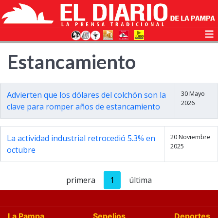
Estancamiento
30 Mayo
Advierten que los dólares del colchón son la
2026
clave para romper años de estancamiento
20 Noviembre
La actividad industrial retrocedió 5.3% en
2025
octubre
primera
1
última
La Pampa
Sepelios
Deportes