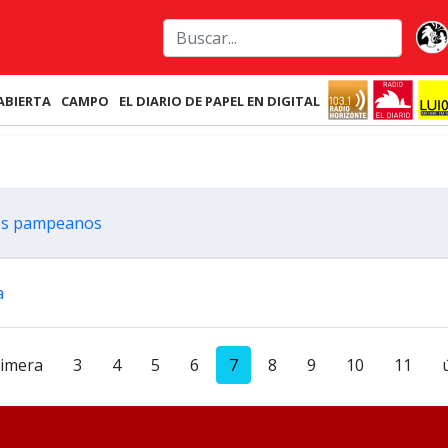
ABIERTA
CAMPO
EL DIARIO DE PAPEL EN DIGITAL
los pampeanos
a
rimera
3
4
5
6
7
8
9
10
11