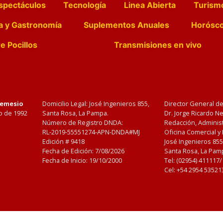
spectáculos
Tecnología
Linea Abierta
Turism
a y Gastronomía
Suplementos Anuales
Horósc
e Pocillos
Transmisiones en vivo
Nemesio
Domicilio Legal: José Ingenieros 855,
Director General d
o de 1992
Santa Rosa, La Pampa.
Dr. Jorge Ricardo 
Número de Registro DNDA:
Redacción, Administ
RL-2019-55551274-APN-DNDA#MJ
Oficina Comercial y
Edición #
9418
José Ingenieros 855
Fecha de Edición:
7/08/2026
Santa Rosa, La Pamp
Fecha de Inicio: 19/10/2000
Tel: (02954) 411117
Cel: +54 2954 53521