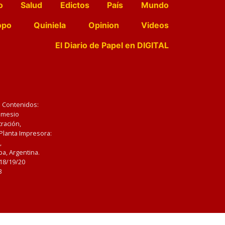
o
Salud
Edictos
País
Mundo
opo
Quiniela
Opinion
Videos
El Diario de Papel en DIGITAL
e Contenidos:
Nemesio
ración,
 Planta Impresora:
,
a, Argentina.
/18/19/20
3