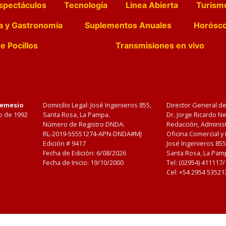
spectáculos
Tecnología
Linea Abierta
Turism
a y Gastronomía
Suplementos Anuales
Horósc
e Pocillos
Transmisiones en vivo
Nemesio
Domicilio Legal: José Ingenieros 855,
Director General d
o de 1992
Santa Rosa, La Pampa.
Dr. Jorge Ricardo 
Número de Registro DNDA:
Redacción, Administ
RL-2019-55551274-APN-DNDA#MJ
Oficina Comercial y
Edición #
9417
José Ingenieros 855
Fecha de Edición:
6/08/2026
Santa Rosa, La Pamp
Fecha de Inicio: 19/10/2000
Tel: (02954) 411117
Cel: +54 2954 53521