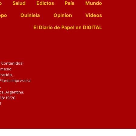
o
Salud
Edictos
País
Mundo
opo
Quiniela
Opinion
Videos
El Diario de Papel en DIGITAL
e Contenidos:
Nemesio
ración,
 Planta Impresora:
,
a, Argentina.
/18/19/20
3