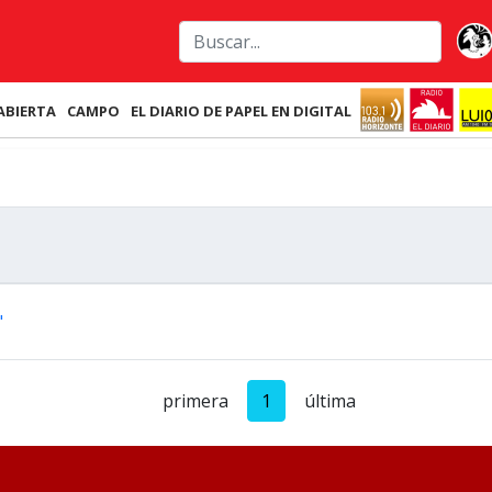
ABIERTA
CAMPO
EL DIARIO DE PAPEL EN DIGITAL
"
primera
1
última