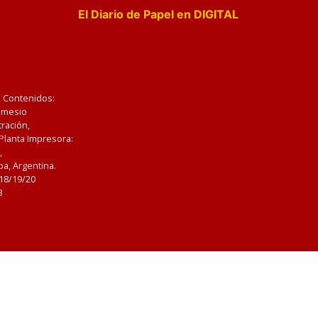
El Diario de Papel en DIGITAL
e Contenidos:
Nemesio
ración,
 Planta Impresora:
,
a, Argentina.
/18/19/20
3