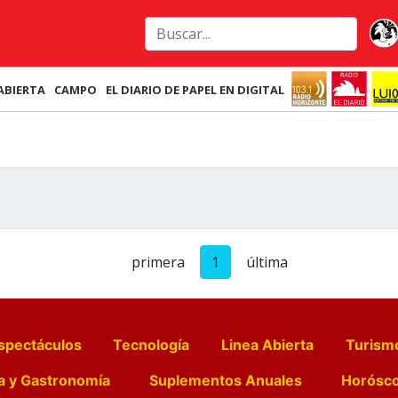
ABIERTA
CAMPO
EL DIARIO DE PAPEL EN DIGITAL
primera
1
última
spectáculos
Tecnología
Linea Abierta
Turism
a y Gastronomía
Suplementos Anuales
Horósc