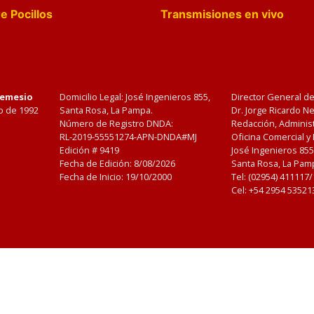
e Pocillos
Transmisiones en vivo
Nemesio
Domicilio Legal: José Ingenieros 855,
Director General d
o de 1992
Santa Rosa, La Pampa.
Dr. Jorge Ricardo 
Número de Registro DNDA:
Redacción, Administ
RL-2019-55551274-APN-DNDA#MJ
Oficina Comercial y
Edición #
9419
José Ingenieros 855
Fecha de Edición:
8/08/2026
Santa Rosa, La Pamp
Fecha de Inicio: 19/10/2000
Tel: (02954) 411117
Cel: +54 2954 53521