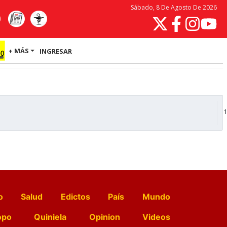
Sábado, 8 De Agosto De 2026
+ MÁS
INGRESAR
1
o
Salud
Edictos
País
Mundo
opo
Quiniela
Opinion
Videos