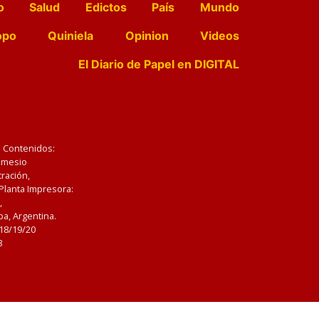
o
Salud
Edictos
País
Mundo
opo
Quiniela
Opinion
Videos
El Diario de Papel en DIGITAL
e Contenidos:
Nemesio
ración,
 Planta Impresora:
,
a, Argentina.
/18/19/20
3