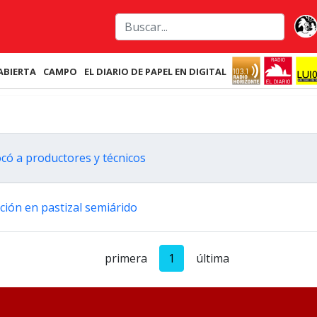
ABIERTA
CAMPO
EL DIARIO DE PAPEL EN DIGITAL
có a productores y técnicos
ción en pastizal semiárido
primera
1
última