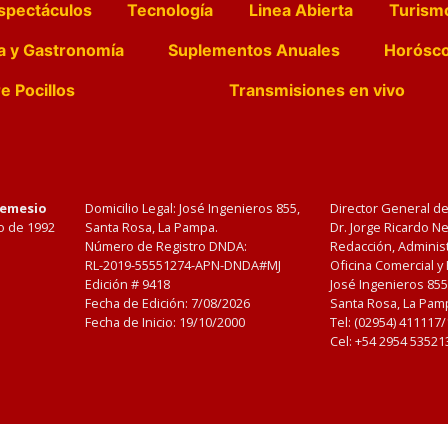
spectáculos
Tecnología
Linea Abierta
Turism
a y Gastronomía
Suplementos Anuales
Horósc
e Pocillos
Transmisiones en vivo
Nemesio
Domicilio Legal: José Ingenieros 855,
Director General d
o de 1992
Santa Rosa, La Pampa.
Dr. Jorge Ricardo 
Número de Registro DNDA:
Redacción, Administ
RL-2019-55551274-APN-DNDA#MJ
Oficina Comercial y
Edición #
9418
José Ingenieros 855
Fecha de Edición:
7/08/2026
Santa Rosa, La Pamp
Fecha de Inicio: 19/10/2000
Tel: (02954) 411117
Cel: +54 2954 53521