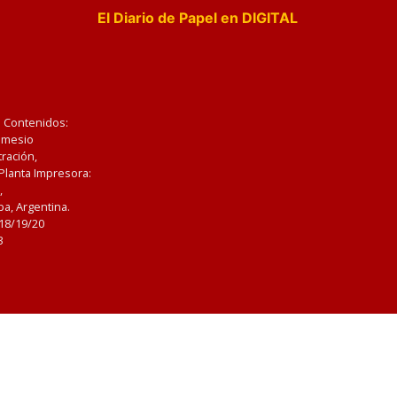
El Diario de Papel en DIGITAL
e Contenidos:
Nemesio
ración,
 Planta Impresora:
,
a, Argentina.
/18/19/20
3