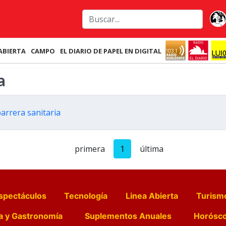
ABIERTA
CAMPO
EL DIARIO DE PAPEL EN DIGITAL
a
barrera sanitaria
primera
1
última
spectáculos
Tecnología
Linea Abierta
Turism
a y Gastronomía
Suplementos Anuales
Horósc