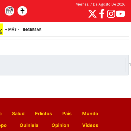
Viernes, 7 De Agosto De 2026
+ MÁS
INGRESAR
1
o
Salud
Edictos
País
Mundo
opo
Quiniela
Opinion
Videos