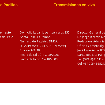
e Pocillos
Transmisiones en vivo
Nemesio
Domicilio Legal: José Ingenieros 855,
Director General d
o de 1992
Santa Rosa, La Pampa.
Dr. Jorge Ricardo 
Número de Registro DNDA:
Redacción, Administ
RL-2019-55551274-APN-DNDA#MJ
Oficina Comercial y
Edición #
9418
José Ingenieros 855
Fecha de Edición:
7/08/2026
Santa Rosa, La Pamp
Fecha de Inicio: 19/10/2000
Tel: (02954) 411117
Cel: +54 2954 53521