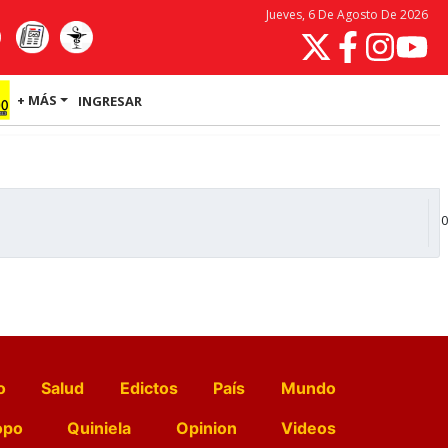
Jueves, 6 De Agosto De 2026
+ MÁS
INGRESAR
0
o
Salud
Edictos
País
Mundo
opo
Quiniela
Opinion
Videos