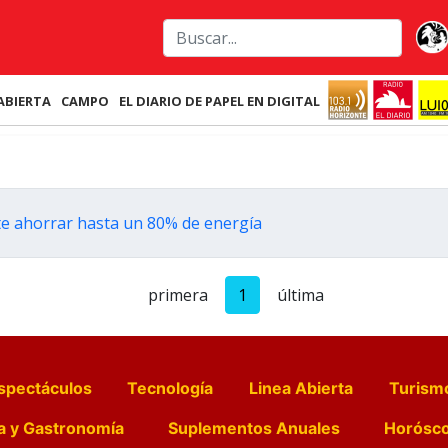
ABIERTA
CAMPO
EL DIARIO DE PAPEL EN DIGITAL
ite ahorrar hasta un 80% de energía
primera
1
última
spectáculos
Tecnología
Linea Abierta
Turism
a y Gastronomía
Suplementos Anuales
Horósc