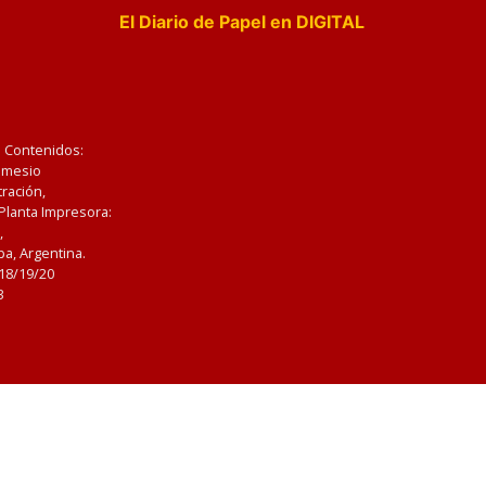
El Diario de Papel en DIGITAL
e Contenidos:
Nemesio
ración,
 Planta Impresora:
,
a, Argentina.
/18/19/20
3