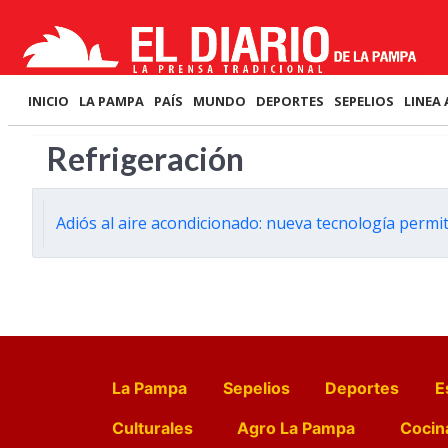
INICIO
LA PAMPA
PAÍS
MUNDO
DEPORTES
SEPELIOS
LINEA 
Refrigeración
Adiós al aire acondicionado: nueva tecnología perm
La Pampa
Sepelios
Deportes
E
Culturales
Agro La Pampa
Cocin