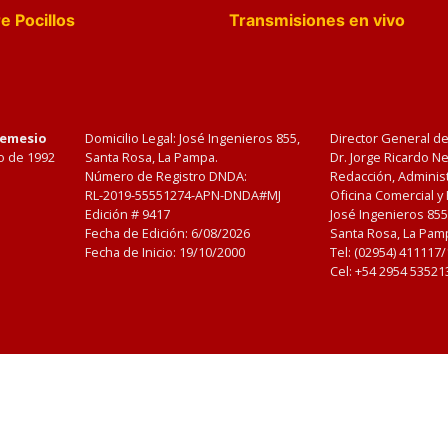
e Pocillos
Transmisiones en vivo
Nemesio
Domicilio Legal: José Ingenieros 855,
Director General d
o de 1992
Santa Rosa, La Pampa.
Dr. Jorge Ricardo 
Número de Registro DNDA:
Redacción, Administ
RL-2019-55551274-APN-DNDA#MJ
Oficina Comercial y
Edición #
9417
José Ingenieros 855
Fecha de Edición:
6/08/2026
Santa Rosa, La Pamp
Fecha de Inicio: 19/10/2000
Tel: (02954) 411117
Cel: +54 2954 53521