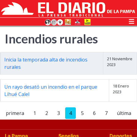
Incendios rurales
21 Noviembre
Inicia la temporada alta de incendios
2023
rurales
18 Enero
Un rayo desató un incendio en el parque
2023
Lihué Calel
primera
1
2
3
4
5
6
7
última
La Pampa
Sepelios
Deportes