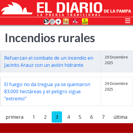
Incendios rurales
29 Diciembre
Refuerzan el combate de un incendio en
2025
Jacinto Arauz con un avión hidrante
29 Diciembre
El fuego no da tregua: ya se quemaron
2025
83.000 hectáreas y el peligro sigue
"extremo"
primera
1
2
3
4
5
6
7
última