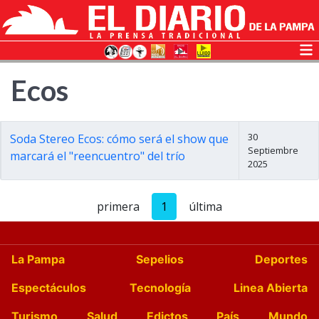
Ecos
30
Soda Stereo Ecos: cómo será el show que
Septiembre
marcará el "reencuentro" del trío
2025
primera
1
última
La Pampa
Sepelios
Deportes
Espectáculos
Tecnología
Linea Abierta
Turismo
Salud
Edictos
País
Mundo