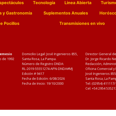
spectáculos
Tecnología
Linea Abierta
Turism
a y Gastronomía
Suplementos Anuales
Horósc
e Pocillos
Transmisiones en vivo
Nemesio
Domicilio Legal: José Ingenieros 855,
Director General d
o de 1992
Santa Rosa, La Pampa.
Dr. Jorge Ricardo 
Número de Registro DNDA:
Redacción, Administ
RL-2019-55551274-APN-DNDA#MJ
Oficina Comercial y
Edición #
9417
José Ingenieros 855
Fecha de Edición:
6/08/2026
Santa Rosa, La Pamp
Fecha de Inicio: 19/10/2000
Tel: (02954) 411117
Cel: +54 2954 53521