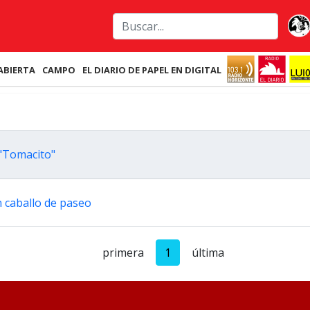
ABIERTA
CAMPO
EL DIARIO DE PAPEL EN DIGITAL
 "Tomacito"
n caballo de paseo
primera
1
última