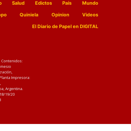
o
Salud
Edictos
País
Mundo
opo
Quiniela
Opinion
Videos
El Diario de Papel en DIGITAL
e Contenidos:
Nemesio
ración,
 Planta Impresora:
,
a, Argentina.
/18/19/20
3