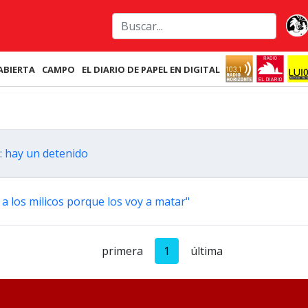
ABIERTA
CAMPO
EL DIARIO DE PAPEL EN DIGITAL
: hay un detenido
s a los milicos porque los voy a matar"
primera
1
última