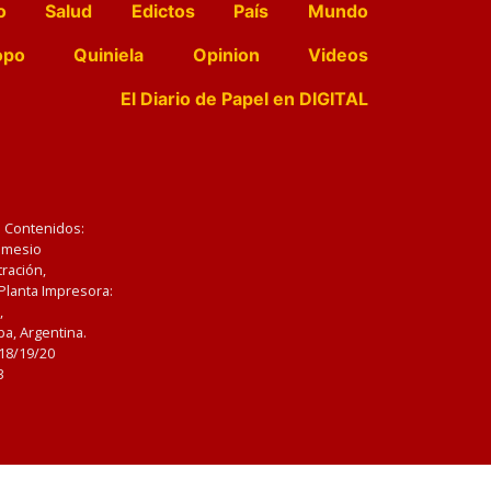
o
Salud
Edictos
País
Mundo
opo
Quiniela
Opinion
Videos
El Diario de Papel en DIGITAL
e Contenidos:
Nemesio
ración,
 Planta Impresora:
,
a, Argentina.
/18/19/20
3