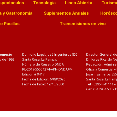
spectáculos
Tecnología
Linea Abierta
Turism
a y Gastronomía
Suplementos Anuales
Horósc
e Pocillos
Transmisiones en vivo
Nemesio
Domicilio Legal: José Ingenieros 855,
Director General d
o de 1992
Santa Rosa, La Pampa.
Dr. Jorge Ricardo 
Número de Registro DNDA:
Redacción, Administ
RL-2019-55551274-APN-DNDA#MJ
Oficina Comercial y
Edición #
9417
José Ingenieros 855
Fecha de Edición:
6/08/2026
Santa Rosa, La Pamp
Fecha de Inicio: 19/10/2000
Tel: (02954) 411117
Cel: +54 2954 53521