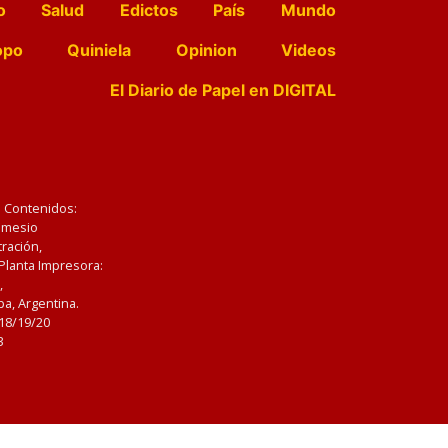
o
Salud
Edictos
País
Mundo
opo
Quiniela
Opinion
Videos
El Diario de Papel en DIGITAL
e Contenidos:
Nemesio
ración,
 Planta Impresora:
,
a, Argentina.
/18/19/20
3