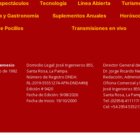
spectáculos
Tecnología
Linea Abierta
Turism
a y Gastronomía
Suplementos Anuales
Horósc
e Pocillos
Transmisiones en vivo
Nemesio
Domicilio Legal: José Ingenieros 855,
Director General d
o de 1992
Santa Rosa, La Pampa.
Dr. Jorge Ricardo 
Número de Registro DNDA:
Redacción, Administ
RL-2019-55551274-APN-DNDA#MJ
Oficina Comercial y
Edición #
9420
José Ingenieros 855
Fecha de Edición:
9/08/2026
Santa Rosa, La Pamp
Fecha de Inicio: 19/10/2000
Tel: (02954) 411117
Cel: +54 2954 53521